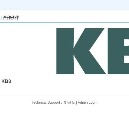
合作伙伴
KB8
Technical Support：
97建站
|
Admin Login